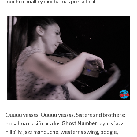
mucho canalla y mucha más presa fácil.
Ouuuu yessss. Ouuuu yessss. Sisters and brothers:
no sabría clasificar a los
Ghost Number
: gypsy jazz,
hillbilly, jazz manouche, westerns swing, boogie,