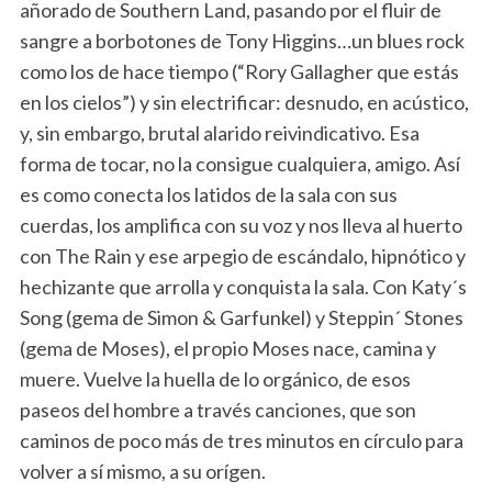
añorado de Southern Land, pasando por el fluir de
sangre a borbotones de Tony Higgins…un blues rock
como los de hace tiempo (“Rory Gallagher que estás
en los cielos”) y sin electrificar: desnudo, en acústico,
y, sin embargo, brutal alarido reivindicativo. Esa
forma de tocar, no la consigue cualquiera, amigo. Así
es como conecta los latidos de la sala con sus
cuerdas, los amplifica con su voz y nos lleva al huerto
con The Rain y ese arpegio de escándalo, hipnótico y
hechizante que arrolla y conquista la sala. Con Katy´s
Song (gema de Simon & Garfunkel) y Steppin´ Stones
(gema de Moses), el propio Moses nace, camina y
muere. Vuelve la huella de lo orgánico, de esos
paseos del hombre a través canciones, que son
caminos de poco más de tres minutos en círculo para
volver a sí mismo, a su orígen.