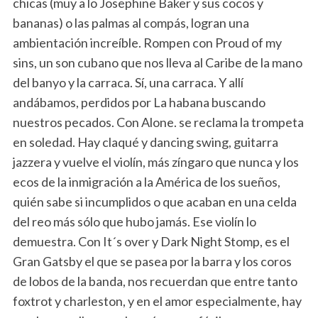
chicas (muy a lo Josephine Baker y sus cocos y
bananas) o las palmas al compás, logran una
ambientación increíble. Rompen con Proud of my
sins, un son cubano que nos lleva al Caribe de la mano
del banyo y la carraca. Sí, una carraca. Y allí
andábamos, perdidos por La habana buscando
nuestros pecados. Con Alone. se reclama la trompeta
en soledad. Hay claqué y dancing swing, guitarra
jazzera y vuelve el violín, más zíngaro que nunca y los
ecos de la inmigración a la América de los sueños,
quién sabe si incumplidos o que acaban en una celda
del reo más sólo que hubo jamás. Ese violín lo
demuestra. Con It´s over y Dark Night Stomp, es el
Gran Gatsby el que se pasea por la barra y los coros
de lobos de la banda, nos recuerdan que entre tanto
foxtrot y charleston, y en el amor especialmente, hay