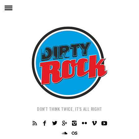
DON'T THINK TWICE, IT'S ALL RIGHT