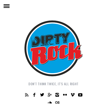
DON'T THINK TWICE, IT'S ALL RIGHT