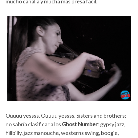
mucho canalla y mucha más presa fácil.
Ouuuu yessss. Ouuuu yessss. Sisters and brothers:
no sabría clasificar a los
Ghost Number
: gypsy jazz,
hillbilly, jazz manouche, westerns swing, boogie,