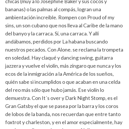
chicas (muy a lo Josephine Baker y sus cocos y
bananas) o las palmas al compás, logran una
ambientación increíble. Rompen con Proud of my
sins, un son cubano que nos lleva al Caribe de la mano
del banyo y la carraca. Sí, una carraca. Y allí
andábamos, perdidos por La habana buscando
nuestros pecados. Con Alone. se reclama la trompeta
en soledad. Hay claqué y dancing swing, guitarra
jazzera y vuelve el violín, más zíngaro que nunca y los
ecos de la inmigración a la América de los sueños,
quién sabe si incumplidos o que acaban en una celda
del reo más sólo que hubo jamás. Ese violín lo
demuestra. Con It´s over y Dark Night Stomp, es el
Gran Gatsby el que se pasea por la barra y los coros
de lobos de la banda, nos recuerdan que entre tanto
foxtrot y charleston, y en el amor especialmente, hay