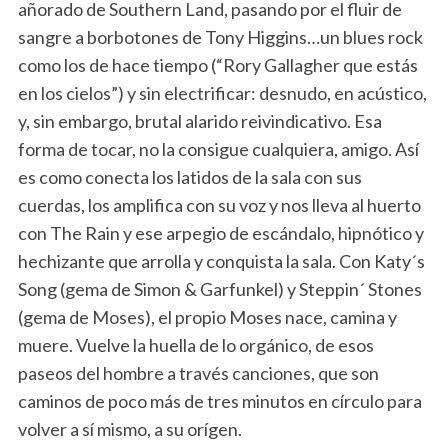
añorado de Southern Land, pasando por el fluir de
sangre a borbotones de Tony Higgins…un blues rock
como los de hace tiempo (“Rory Gallagher que estás
en los cielos”) y sin electrificar: desnudo, en acústico,
y, sin embargo, brutal alarido reivindicativo. Esa
forma de tocar, no la consigue cualquiera, amigo. Así
es como conecta los latidos de la sala con sus
cuerdas, los amplifica con su voz y nos lleva al huerto
con The Rain y ese arpegio de escándalo, hipnótico y
hechizante que arrolla y conquista la sala. Con Katy´s
Song (gema de Simon & Garfunkel) y Steppin´ Stones
(gema de Moses), el propio Moses nace, camina y
muere. Vuelve la huella de lo orgánico, de esos
paseos del hombre a través canciones, que son
caminos de poco más de tres minutos en círculo para
volver a sí mismo, a su orígen.