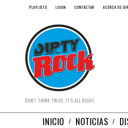
PLAYLISTS
LOGIN
CONTACTAR
ACERCA DE DI
DON'T THINK TWICE, IT'S ALL RIGHT
INICIO
NOTICIAS
D