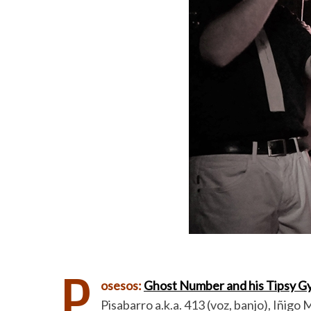
P
osesos:
Ghost Number and his Tipsy G
Pisabarro a.k.a. 413 (voz, banjo), Iñigo