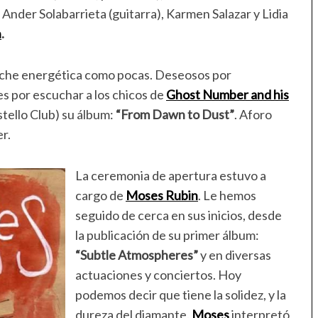
Ander Solabarrieta (guitarra), Karmen Salazar y Lidia
n
.
oche energética como pocas. Deseosos por
s por escuchar a los chicos de
Ghost Number and his
ello Club) su álbum:
“From Dawn to Dust”
. Aforo
r.
La ceremonia de apertura estuvo a
cargo de
Moses Rubin
. Le hemos
seguido de cerca en sus inicios, desde
la publicación de su primer álbum:
“Subtle Atmospheres”
y en diversas
actuaciones y conciertos. Hoy
podemos decir que tiene la solidez, y la
dureza del diamante.
Moses
interpretó