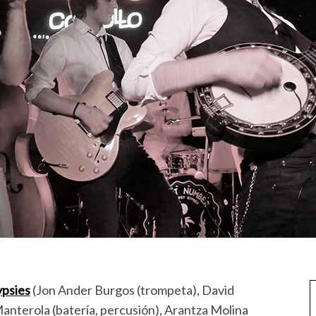
ypsies
(Jon Ander Burgos (trompeta), David
 Manterola (batería, percusión), Arantza Molina