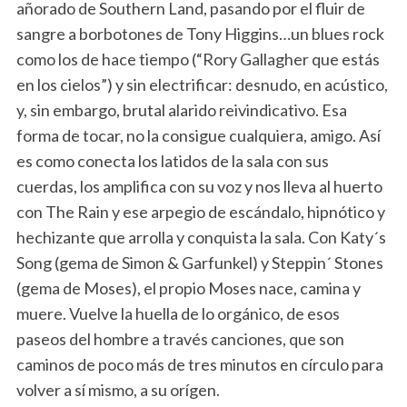
añorado de Southern Land, pasando por el fluir de
sangre a borbotones de Tony Higgins…un blues rock
como los de hace tiempo (“Rory Gallagher que estás
en los cielos”) y sin electrificar: desnudo, en acústico,
y, sin embargo, brutal alarido reivindicativo. Esa
forma de tocar, no la consigue cualquiera, amigo. Así
es como conecta los latidos de la sala con sus
cuerdas, los amplifica con su voz y nos lleva al huerto
con The Rain y ese arpegio de escándalo, hipnótico y
hechizante que arrolla y conquista la sala. Con Katy´s
Song (gema de Simon & Garfunkel) y Steppin´ Stones
(gema de Moses), el propio Moses nace, camina y
muere. Vuelve la huella de lo orgánico, de esos
paseos del hombre a través canciones, que son
caminos de poco más de tres minutos en círculo para
volver a sí mismo, a su orígen.