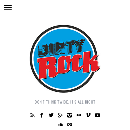
DON'T THINK TWICE, IT'S ALL RIGHT