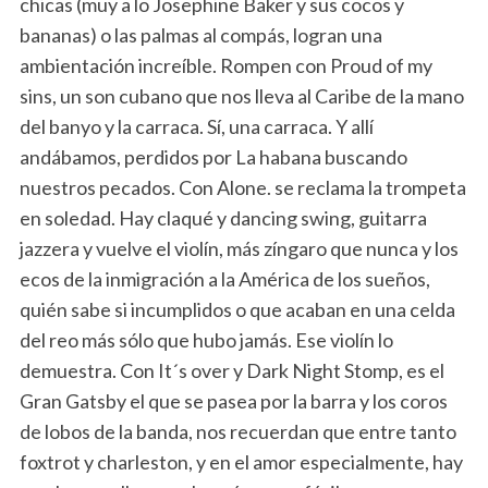
chicas (muy a lo Josephine Baker y sus cocos y
bananas) o las palmas al compás, logran una
ambientación increíble. Rompen con Proud of my
sins, un son cubano que nos lleva al Caribe de la mano
del banyo y la carraca. Sí, una carraca. Y allí
andábamos, perdidos por La habana buscando
nuestros pecados. Con Alone. se reclama la trompeta
en soledad. Hay claqué y dancing swing, guitarra
jazzera y vuelve el violín, más zíngaro que nunca y los
ecos de la inmigración a la América de los sueños,
quién sabe si incumplidos o que acaban en una celda
del reo más sólo que hubo jamás. Ese violín lo
demuestra. Con It´s over y Dark Night Stomp, es el
Gran Gatsby el que se pasea por la barra y los coros
de lobos de la banda, nos recuerdan que entre tanto
foxtrot y charleston, y en el amor especialmente, hay