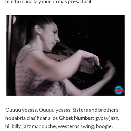
mucho canalla y mucha más presa fácil.
Ouuuu yessss. Ouuuu yessss. Sisters and brothers:
no sabría clasificar a los
Ghost Number
: gypsy jazz,
hillbilly, jazz manouche, westerns swing, boogie,