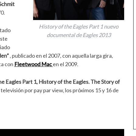
 Schmit
70.
History of the Eagles Part 1 nuevo
stado
documental de Eagles 2013
este
miado
den”
, publicado en el 2007, con aquella larga gira,
nta con
Fleetwood Mac
en el 2009.
he Eagles Part 1, History of the Eagles. The Story of
televisión por pay par view, los próximos 15 y 16 de