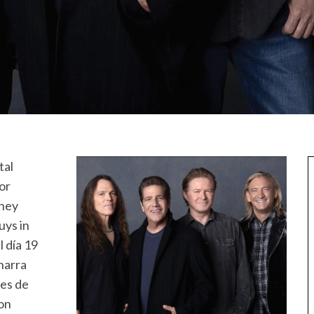
tal
por
bney
uys in
el día 19
narra
tes de
con