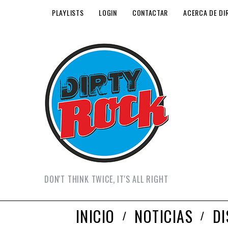
PLAYLISTS
LOGIN
CONTACTAR
ACERCA DE DI
DON'T THINK TWICE, IT'S ALL RIGHT
INICIO
NOTICIAS
D