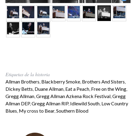
Etiquetas de la historia
Allman Brothers
,
Blackberry Smoke
,
Brothers And Sisters
,
Dickey Betts
,
Duane Allman
,
Eat a Peach
,
Free on the Wing
,
Gregg Allman
,
Gregg Allman Azkena Rock Festival
,
Gregg
Allman DEP
,
Gregg Allman RIP
,
Idlewild South
,
Low Country
Blues
,
My cross to Bear
,
Southern Blood