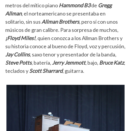
metros del mítico piano
Hammond B3
de
Gregg
Allman
, el norteamericano se presentaba en
solitario, sin sus
Allman Brothers
, pero sí con unos
músicos de gran calibre. Para sorpresa de muchos,
¡Floyd Miles!
, quien conozca a los Allman Brothers y
su historia conoce al bueno de Floyd, voz y percusión,
Jay Collins
, saxo tenor y presentador de la banda,
Steve Potts
, batería,
Jerry Jemmott
, bajo,
Bruce Katz
,
teclados y
Scott Sharrard
, guitarra.