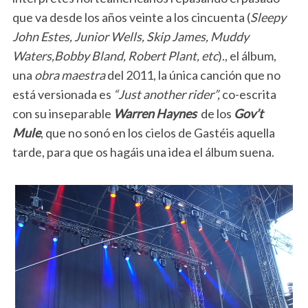
que va desde los años veinte a los cincuenta (
Sleepy
John Estes, Junior Wells, Skip James, Muddy
Waters,Bobby Bland, Robert Plant, etc
)., el álbum,
una
obra maestra
del 2011, la única canción que no
está versionada es
“Just another rider”,
co-escrita
con su inseparable
Warren Haynes
de los
Gov’t
Mule
, que no sonó en los cielos de Gastéis aquella
tarde, para que os hagáis una idea el álbum suena.