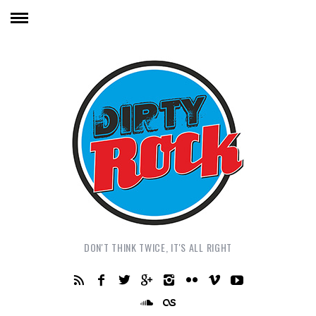
DON'T THINK TWICE, IT'S ALL RIGHT