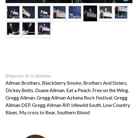
Etiquetas de la historia
Allman Brothers
,
Blackberry Smoke
,
Brothers And Sisters
,
Dickey Betts
,
Duane Allman
,
Eat a Peach
,
Free on the Wing
,
Gregg Allman
,
Gregg Allman Azkena Rock Festival
,
Gregg
Allman DEP
,
Gregg Allman RIP
,
Idlewild South
,
Low Country
Blues
,
My cross to Bear
,
Southern Blood