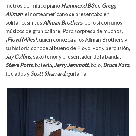
metros del mítico piano
Hammond B3
de
Gregg
Allman
, el norteamericano se presentaba en
solitario, sin sus
Allman Brothers
, pero sí con unos
músicos de gran calibre. Para sorpresa de muchos,
¡Floyd Miles!
, quien conozca a los Allman Brothers y
su historia conoce al bueno de Floyd, voz y percusión,
Jay Collins
, saxo tenor y presentador de la banda,
Steve Potts
, batería,
Jerry Jemmott
, bajo,
Bruce Katz
,
teclados y
Scott Sharrard
, guitarra.