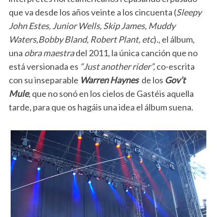
que va desde los años veinte a los cincuenta (
Sleepy
John Estes, Junior Wells, Skip James, Muddy
Waters,Bobby Bland, Robert Plant, etc
)., el álbum,
una
obra maestra
del 2011, la única canción que no
está versionada es
“Just another rider”,
co-escrita
con su inseparable
Warren Haynes
de los
Gov’t
Mule
, que no sonó en los cielos de Gastéis aquella
tarde, para que os hagáis una idea el álbum suena.