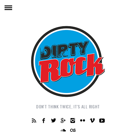
DON'T THINK TWICE, IT'S ALL RIGHT